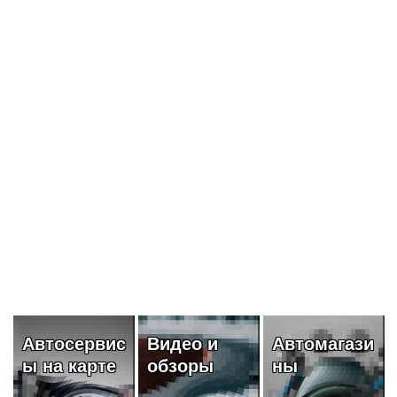
с
Видео и
Автомагази
Авто
обзоры
ны
будущее