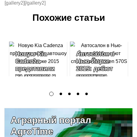
[gallery2][/gallery2]
Похожие статьи
Новую Kia
Автосалон в
Cadenza
Нью-Йорке
представили
2015: дебют
на автошоу в
спорткара
Нью-Йорке
McLaren 570S
2015
Аграрный портал
AgroTime