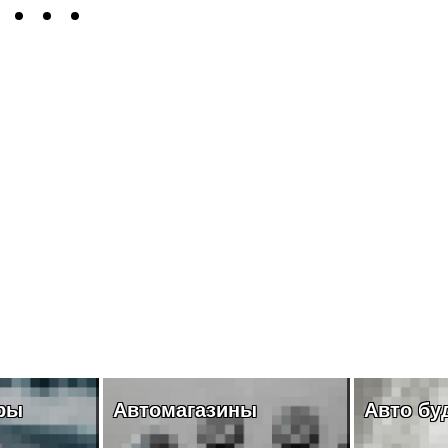
ры
Автомагазины
Авто бу