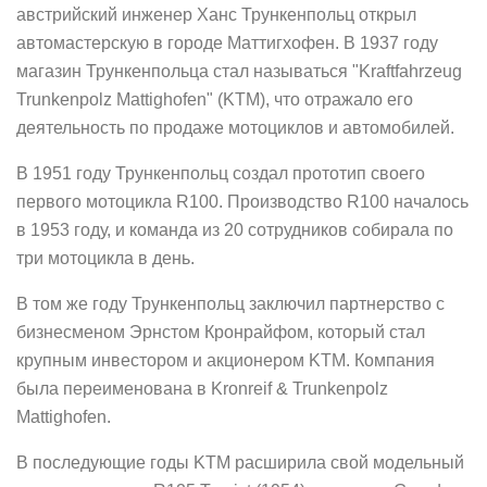
австрийский инженер Ханс Трункенпольц открыл
автомастерскую в городе Маттигхофен. В 1937 году
магазин Трункенпольца стал называться "Kraftfahrzeug
Trunkenpolz Mattighofen" (KTM), что отражало его
деятельность по продаже мотоциклов и автомобилей.
В 1951 году Трункенпольц создал прототип своего
первого мотоцикла R100. Производство R100 началось
в 1953 году, и команда из 20 сотрудников собирала по
три мотоцикла в день.
В том же году Трункенпольц заключил партнерство с
бизнесменом Эрнстом Кронрайфом, который стал
крупным инвестором и акционером KTM. Компания
была переименована в Kronreif & Trunkenpolz
Mattighofen.
В последующие годы KTM расширила свой модельный