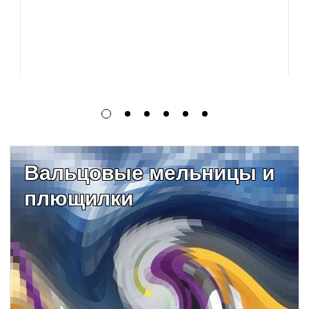
Вальцовые мельницы и
плющилки