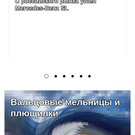
С российского рынка ушел
Mercedes-Benz SL
Вальцовые мельницы и
плющилки