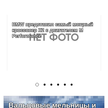
BMW представил самый мощный
кроссовер X2 с двигателем M
Performance
Вальцовые мельницы и