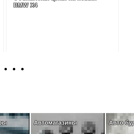
BMW X4
о
Автомагазины
Авто буду