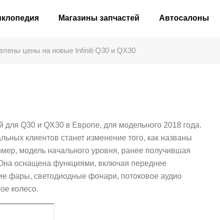
иклопедия
Магазины запчастей
Автосалоны
лены цены на новые Infiniti Q30 и QX30
й для Q30 и QX30 в Европе, для модельного 2018 года.
ьных клиентов станет изменение того, как названы
имер, модель начального уровня, ранее получившая
. Она оснащена функциями, включая переднее
ие фары, светодиодные фонари, потоковое аудио
ое колесо.