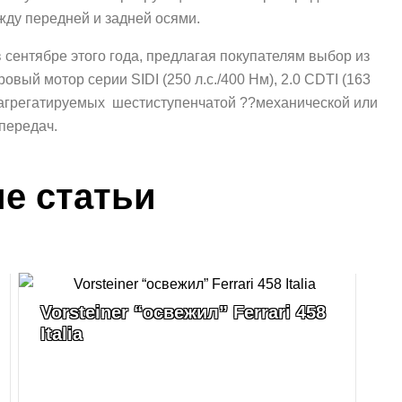
жду передней и задней осями.
 в сентябре этого года, предлагая покупателям выбор из
овый мотор серии SIDI (250 л.с./400 Нм), 2.0 CDTI (163
), агрегатируемых шестиступенчатой ??механической или
передач.
е статьи
Vorsteiner “освежил” Ferrari 458
N
Italia
у