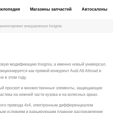
иклопедия
Магазины запчастей
Автосалоны
аннонсировал внедорожную Insignia
овую модификацию Insignia, а именно новый универсал,
иционируется как прямой конкурент Audi A6 Allroad и
е в этом году.
жный просвет и множественные элементы, защищающие
астика на нижней части кузова и на колесных арках.
ного привода 4x4, электронным дифференциалом
ным условиям и варьирующим плавное распределение