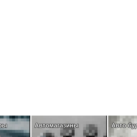
ры
Автомагазины
Авто бу