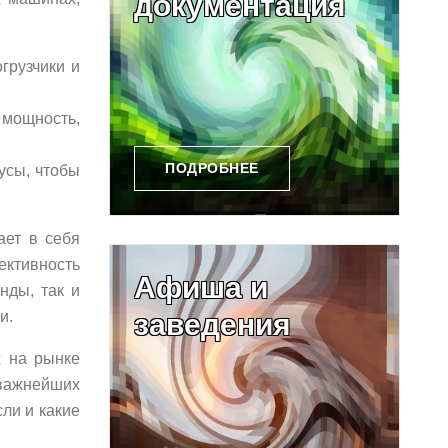
документация
грузчики и
 мощность,
ПОДРОБНЕЕ
усы, чтобы
ает в себя
ективность
Афиша и
нды, так и
и.
заведения
х на рынке
 важнейших
сли и какие