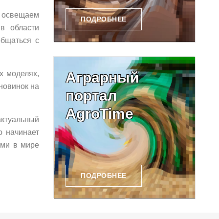
ы освещаем
ПОДРОБНЕЕ
в области
общаться с
х моделях,
Аграрный
новинок на
портал
AgroTime
актуальный
о начинает
ями в ми
ре
ПОДРОБНЕЕ