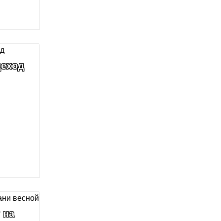
деход
 на