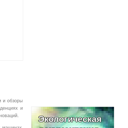
и и обзоры
денциях и
нноваций.
Экологическая
х машинах,