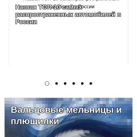
Назван ТОП-10 самых
распространенных автомобилей в
России
Вальцовые мельницы и
плющилки