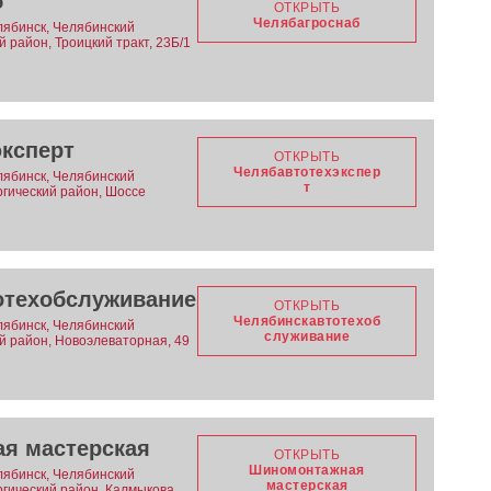
б
ОТКРЫТЬ
Челябагроснаб
лябинск, Челябинский
й район, Троицкий тракт, 23Б/1
эксперт
ОТКРЫТЬ
Челябавтотехэкспер
лябинск, Челябинский
т
ргический район, Шоссе
отехобслуживание
ОТКРЫТЬ
Челябинскавтотехоб
лябинск, Челябинский
служивание
ий район, Новоэлеваторная, 49
я мастерская
ОТКРЫТЬ
Шиномонтажная
лябинск, Челябинский
мастерская
ргический район, Калмыкова,