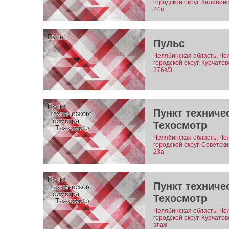
городской округ, Калинин
24п
Пульс
Челябинская область, Че
городской округ, Курчато
376в/3
Пункт техниче
Техосмотр
Челябинская область, Че
городской округ, Советск
23а
Пункт техниче
Техосмотр
Челябинская область, Че
городской округ, Курчатов
этаж