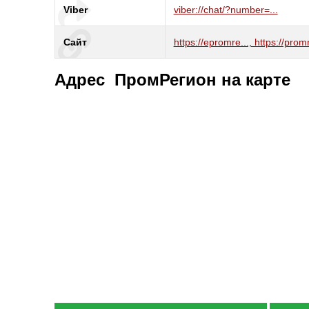
Viber
viber://chat/?number=...
Сайт
https://epromre..., https://promr
Адрес ПромРегион на карте