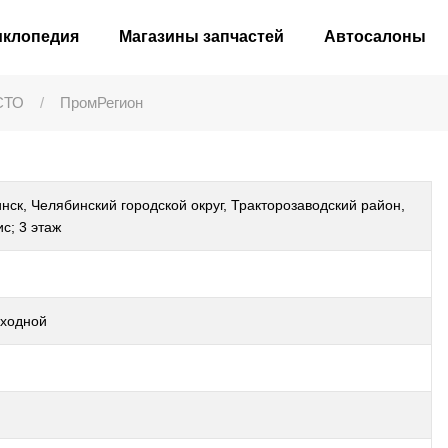
иклопедия
Магазины запчастей
Автосалоны
СТО
ПромРегион
нск, Челябинский городской округ, Тракторозаводский район,
с; 3 этаж
ыходной