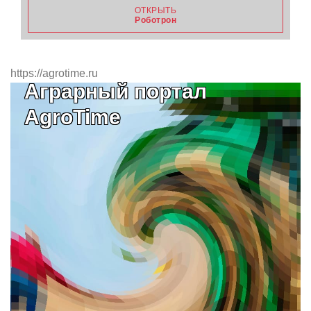
ОТКРЫТЬ
Роботрон
https://agrotime.ru
Аграрный портал
AgroTime