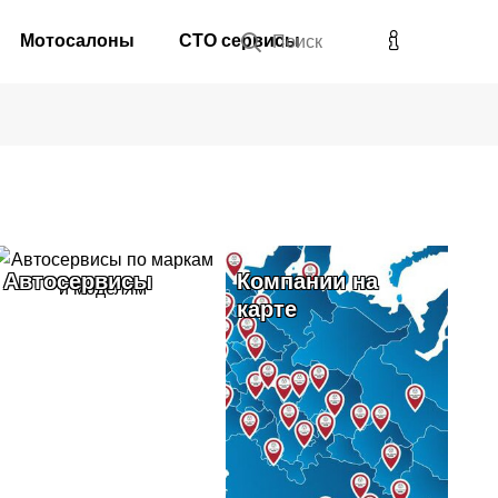
Мотосалоны
СТО сервисы
Поиск
Автосервисы
Компании на
карте