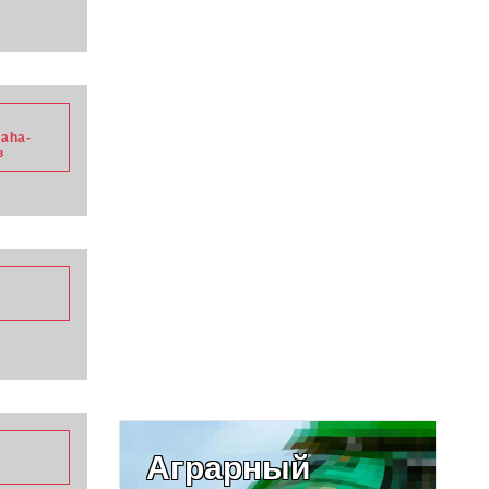
aha-
в
Аграрный