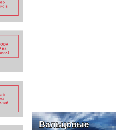
ого
ис в
MODA
О на
виях!
ный
ажа
илей