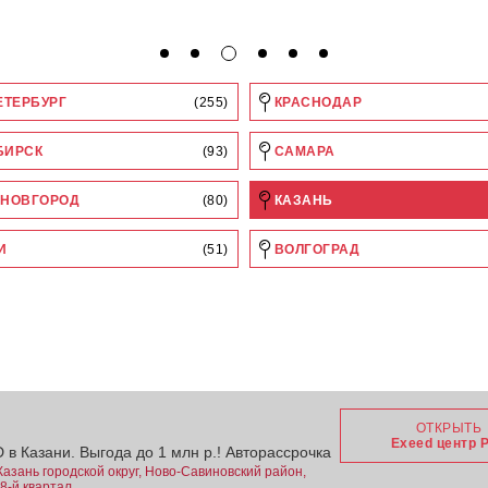
ЕТЕРБУРГ
(255)
КРАСНОДАР
БИРСК
(93)
САМАРА
НОВГОРОД
(80)
КАЗАНЬ
И
(51)
ВОЛГОГРАД
ОТКРЫТЬ
Exeed центр 
 Казани. Выгода до 1 млн р.! Авторассрочка
Казань городской округ, Ново-Савиновский район,
8-й квартал