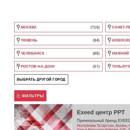
МОСКВА
(716)
САНКТ-П
ТЮМЕНЬ
(94)
НОВОСИ
ЧЕЛЯБИНСК
(86)
НИЖНИЙ 
РОСТОВ-НА-ДОНУ
(57)
ТОЛЬЯТТ
ВЫБРАТЬ ДРУГОЙ ГОРОД
ФИЛЬТРЫ
Exeed центр РРТ
Премиальный бренд EXEED в
Республика Татарстан, Казань, 
Улица Маршала Чуйкова, 54Б, 3