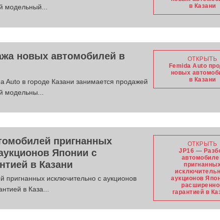
в Казани
й модельный...
ажа новых автомобилей в
ОТКРЫТЬ
Femida Auto пр
новых автомоб
в Казани
 Auto в городе Казани занимается продажей
й модельны...
томобилей пригнанных
ОТКРЫТЬ
аукционов Японии с
JP16 — Разб
автомобиле
нтией в Казани
пригнанны
исключительн
й пригнанных исключительно с аукционов
аукционов Япон
расширенно
нтией в Каза...
гарантией в Ка