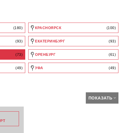
(180)
КРАСНОЯРСК
(100)
(93)
ЕКАТЕРИНБУРГ
(93)
(73)
ОРЕНБУРГ
(61)
(49)
УФА
(49)
ПОКАЗАТЬ
Вальцовые
РРТ
мельницы и