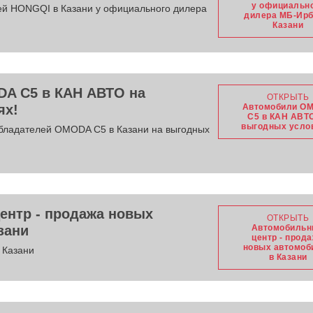
у официальн
й HONGQI в Казани у официального дилера
дилера МБ-Ирб
Казани
A C5 в КАН АВТО на
ОТКРЫТЬ
ях!
Автомобили O
C5 в КАН АВТ
выгодных усло
обладателей OMODA C5 в Казани на выгодных
ентр - продажа новых
ОТКРЫТЬ
зани
Автомобиль
центр - прод
новых автомоб
 Казани
в Казани