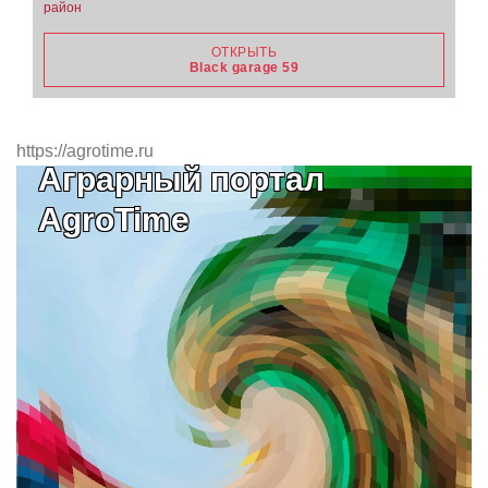
район
ОТКРЫТЬ
Black garage 59
https://agrotime.ru
Аграрный портал
AgroTime