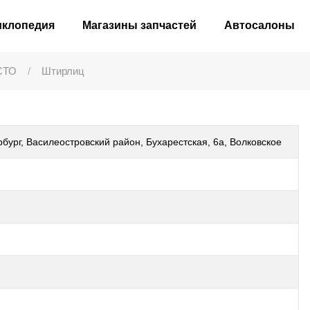
иклопедия
Магазины запчастей
Автосалоны
СТО
Штирлиц
бург, Василеостровский район, Бухарестская, 6а, Волковское