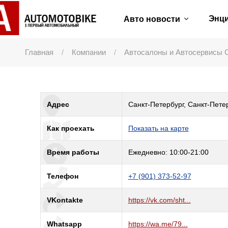
Энц
Авто новости
Главная
Компании
Автосалоны и Автосервисы 
Адрес
Санкт-Петербург, Санкт-Петер
Как проехать
Показать на карте
Время работы
Ежедневно: 10:00-21:00
Телефон
+7 (901) 373-52-97
VKontakte
https://vk.com/sht...
Whatsapp
https://wa.me/79...