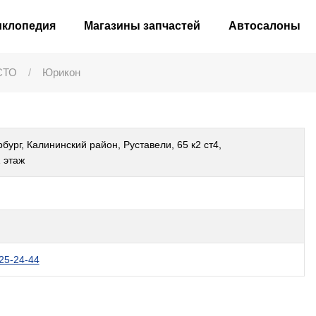
иклопедия
Магазины запчастей
Автосалоны
СТО
Юрикон
бург, Калининский район, Руставели, 65 к2 ст4,
 этаж
925-24-44