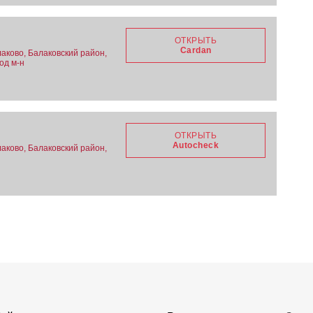
ОТКРЫТЬ
Cardan
аково, Балаковский район,
од м-н
ОТКРЫТЬ
Autocheck
аково, Балаковский район,