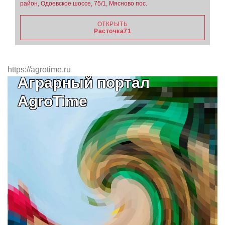
район, Одоевское шоссе, 75/1, Мясново пос.
ОТКРЫТЬ
Расточка71
https://agrotime.ru
Аграрный портал
AgroTime