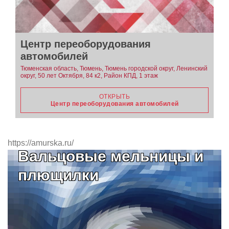
Центр переоборудования
автомобилей
Тюменская область, Тюмень, Тюмень городской округ, Ленинский
округ, 50 лет Октября, 84 к2, Район КПД, 1 этаж
ОТКРЫТЬ
Центр переоборудования автомобилей
https://amurska.ru/
Вальцовые мельницы и
плющилки