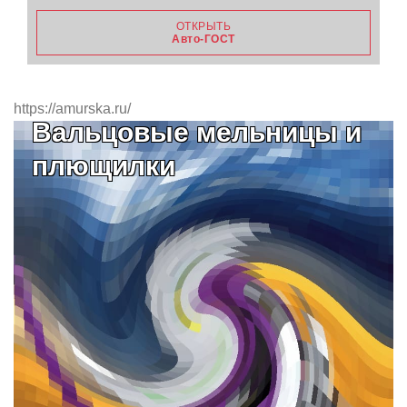
ОТКРЫТЬ
Авто-ГОСТ
https://amurska.ru/
Вальцовые мельницы и
плющилки