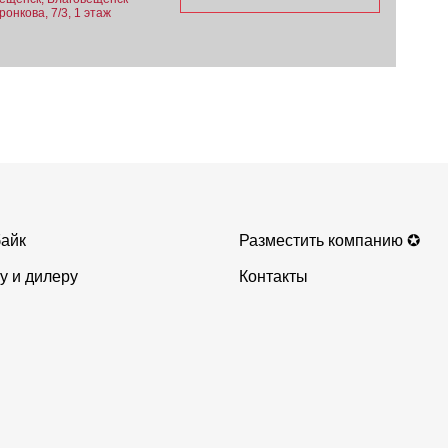
ронкова, 7/3, 1 этаж
айк
Разместить компанию ✪
у и дилеру
Контакты