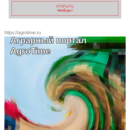
ОТКРЫТЬ
ЧипЕдет
https://agrotime.ru
Аграрный портал
AgroTime