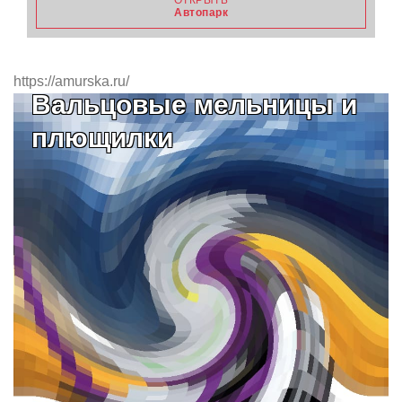
ОТКРЫТЬ
Автопарк
https://amurska.ru/
Вальцовые мельницы и
плющилки