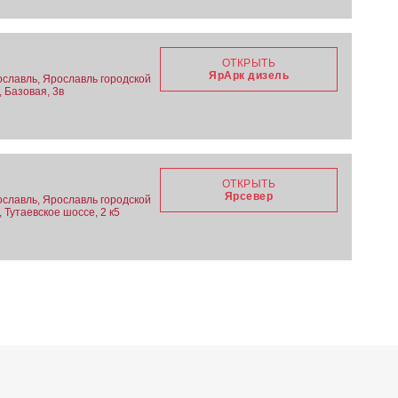
ОТКРЫТЬ
ЯрАрк дизель
ославль, Ярославль городской
, Базовая, 3в
ОТКРЫТЬ
Ярсевер
ославль, Ярославль городской
 Тутаевское шоссе, 2 к5