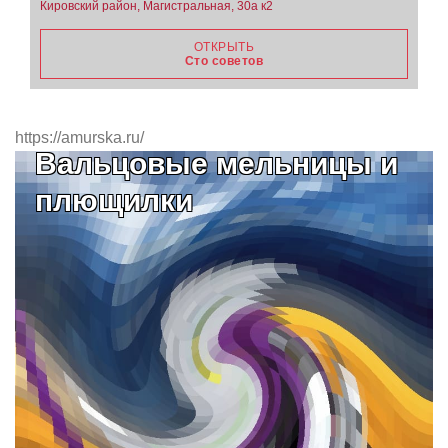
Кировский район, Магистральная, 30а к2
ОТКРЫТЬ
Сто советов
https://amurska.ru/
Вальцовые мельницы и
плющилки