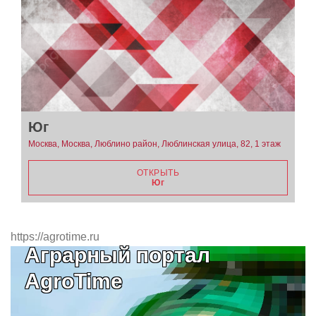
Юг
Москва, Москва, Люблино район, Люблинская улица, 82, 1 этаж
ОТКРЫТЬ
Юг
https://agrotime.ru
Аграрный портал
AgroTime