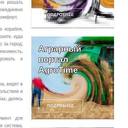
но решать
 ежедневно
ПОДРОБНЕЕ
комфорт.
о корабля,
аете, куда
о за город,
Аграрный
исимость,
портал
ировать и
AgroTime
а, видят в
ольствия и
ах, делясь
ПОДРОБНЕЕ
умент для
я система,