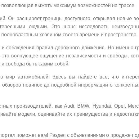
, позволяющая выжать максимум возможностей на трассе.
ий. Он расширяет границы доступного, открывая новые в
нтересными людьми. Это шанс исследовать неизведанн
я полновластным хозяином своего времени и пространства.
ти и соблюдения правил дорожного движения. Но именно г
ь это волнующее ощущение независимости и свободы, кот
 и свобода быть самим собой.
в мир автомобилей! Здесь вы найдете все, что интере
и обзоров новинок до подробной информации о конкретны
тных производителей, как Audi, BMW, Hyundai, Opel, Merc
авнивайте модели, оценивайте их преимущества и недостатк
портал поможет вам! Раздел с объявлениями о продаже п