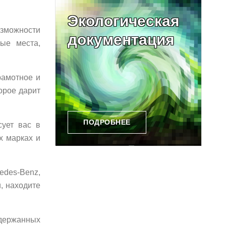
Экологическая
озможности
документация
ые места,
рамотное и
орое дарит
ПОДРОБНЕЕ
сует вас в
х марках и
edes-Benz,
и, находите
одержанных