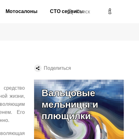
Мотосалоны
СТО сервисы
Поиск
Поделиться
 средство
Вальцовые
ной жизни,
мельницы и
озволяющим
енем. Его
плющилки
нно.
озволяющая