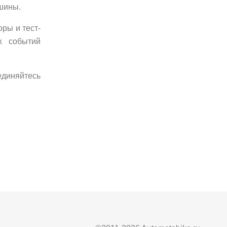
шины.
ры и тест-
х событий
единяйтесь