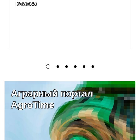
класса
Аграрный портал
AgroTime