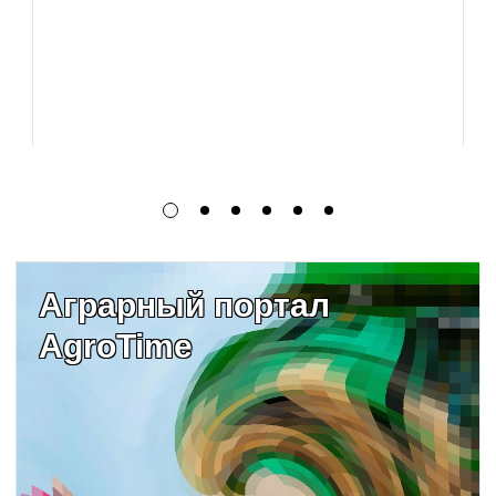
Аграрный портал
AgroTime