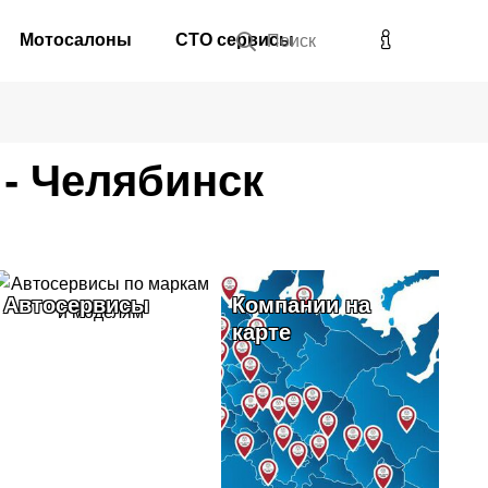
Мотосалоны
СТО сервисы
Поиск
- Челябинск
Автосервисы
Компании на
карте