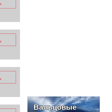
з
з
з
Вальцовые