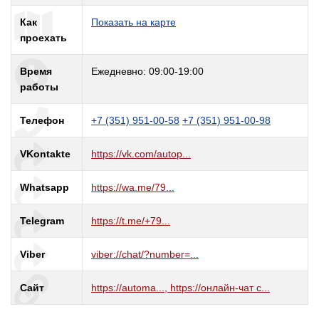
Как
Показать на карте
проехать
Время
Ежедневно: 09:00-19:00
работы
Телефон
+7 (351) 951-00-58
+7 (351) 951-00-98
VKontakte
https://vk.com/autop...
Whatsapp
https://wa.me/79...
Telegram
https://t.me/+79...
Viber
viber://chat/?number=...
Сайт
https://automa..., https://онлайн-чат с...