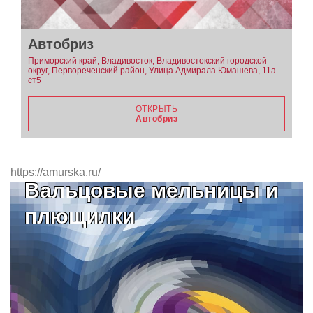
Автобриз
Приморский край, Владивосток, Владивостокский городской
округ, Первореченский район, Улица Адмирала Юмашева, 11а
ст5
ОТКРЫТЬ
Автобриз
https://amurska.ru/
Вальцовые мельницы и
плющилки