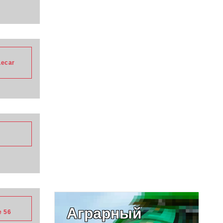
Lecar
Аграрный
e 56